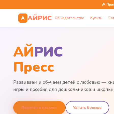
🎉 При
АЙРИС
А
Об издательстве
Купить
Со
АЙ
РИС
Пресс
Развиваем и обучаем детей с любовью — кни
игры и пособия для дошкольников и школьн
Перейти в каталог
Узнать больше