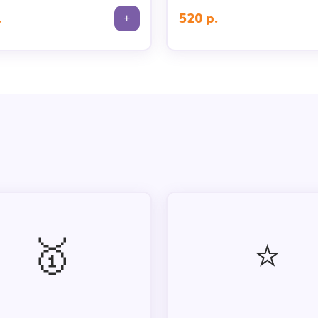
.
520 р.
+
🥇
⭐