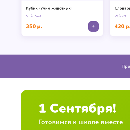
Кубик «Учим животных»
Словар
от 1 года
от 5 лет
350 р.
420 р
+
При
1 Сентября!
Готовимся к школе вместе