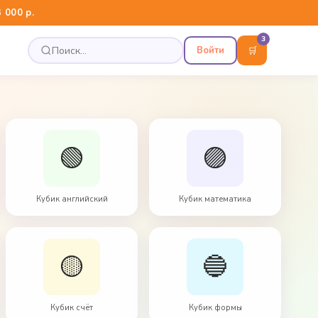
 000 р.
3
Войти
🛒
🟢
🟣
Кубик английский
Кубик математика
🟡
🔵
Кубик счёт
Кубик формы