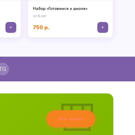
Набор «Готовимся к школе»
от 6 лет
750 р.
+
+
TG
Все акции