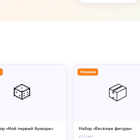
а
Новинка
🎲
📦
ор «Мой первый букварь»
Набор «Весёлые фигуры»
от 2 лет